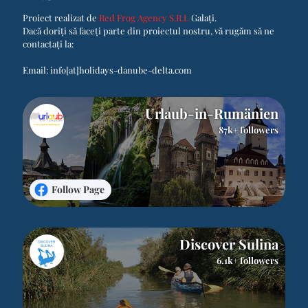
Proiect realizat de
Red Frog Agency S.R.L
Galați.
Dacă doriți să faceți parte din proiectul nostru, vă rugăm să ne
contactați la:
Email:
info[at]holidays-danube-delta.com
Urlaub-in-Rumänien
87k+ followers
Follow Page
Discover Sulina
6.1k+ followers