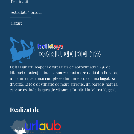
Destinatii
Activități / Tururi
Cazare
Delta Dunării acoperă o suprafață de aproximativ 3.446 de
kilometri pătrați, fiind a doua cea mai mare deltă din Europa,
una dintre cele mai complexe din lume, cu o faună bogată și
diversă. Este o destinație de mare atracție, un paradis natural
care se extinde la gura de vărsare a Dunării în Marea Neagră.
Realizat de